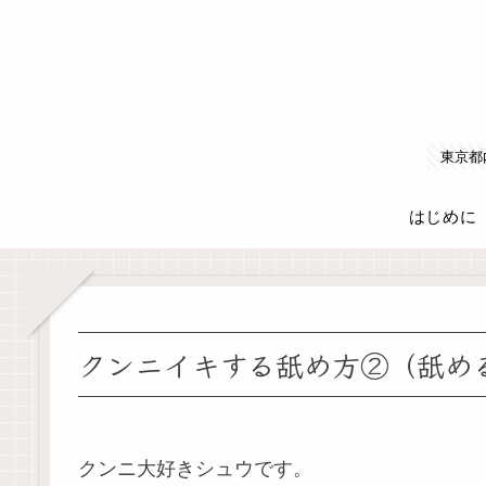
東京都
はじめに
クンニイキする舐め方②（舐め
クンニ大好きシュウです。