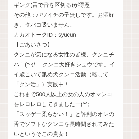
ギング(舌で音を区切る)が得意
その他：バツイチの子無しです。お酒好
き、タバコ吸いません。
カカオトークID：syucun
【ごあいさつ】
クンニが気になる女性の皆様、クンニチ
ハ！(^^)/ クンニ大好きシュウです。イ
イ歳こいて舐め犬クンニ活動（略して
「クン活」）実践中！
これまで500人以上の女の人のオマンコ
をレロレロしてきましたー(^^;
「スッゲー柔らかい！」と評判のオレの
舌でソフトなクンニを長時間されてみた
いというそこの貴女！