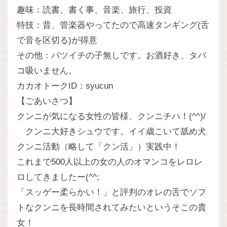
趣味：読書、書く事、音楽、旅行、投資
特技：昔、管楽器やってたので高速タンギング(舌
で音を区切る)が得意
その他：バツイチの子無しです。お酒好き、タバ
コ吸いません。
カカオトークID：syucun
【ごあいさつ】
クンニが気になる女性の皆様、クンニチハ！(^^)/
クンニ大好きシュウです。イイ歳こいて舐め犬
クンニ活動（略して「クン活」）実践中！
これまで500人以上の女の人のオマンコをレロレ
ロしてきましたー(^^;
「スッゲー柔らかい！」と評判のオレの舌でソフ
トなクンニを長時間されてみたいというそこの貴
女！