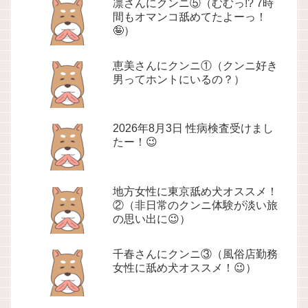
凛さんにクンニ⑤（むむっ!? 7時
間もオマンコ舐めてたよーっ！
🤪）
恵美さんにクンニ①（クンニ好き
男ってホントにいるの？）
2026年8月3日 性病検査受けまし
たー！😉
地方女性に東京舐め犬オススメ！
②（非日常のクンニ体験が淡い旅
の思い出に😉）
千春さんにクンニ③（風俗店勤務
女性に舐め犬オススメ！😉）