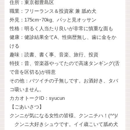
住所：東京都豊島区
職業：フリーランス＆投資家 兼 舐め犬
外見：175cm･70kg、パッと見オッサン
性格：明るく人当たり良いが非常に慎重な面も
健康：健診結果全てA、性病歴無し、歯に金をか
ける
趣味：読書、書く事、音楽、旅行、投資
特技：昔、管楽器やってたので高速タンギング(舌
で音を区切る)が得意
その他：バツイチの子無しです。お酒好き、タバ
コ吸いません。
カカオトークID：syucun
【ごあいさつ】
クンニが気になる女性の皆様、クンニチハ！(^^)/
クンニ大好きシュウです。イイ歳こいて舐め犬