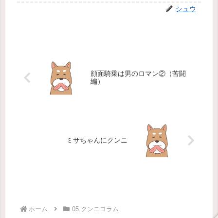
シュウ
顔面騎乗は男のロマン②（苦闘
編）
ミサちゃんにクンニ
ホーム
05.クンニコラム