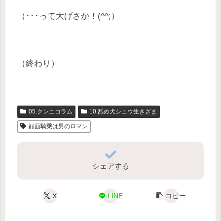
（･･･って大げさか！(^^;）
（終わり）
05.クンニコラム
10.舐め犬シュウ生きざま
顔面騎乗は男のロマン
シェアする
X
LINE
コピー