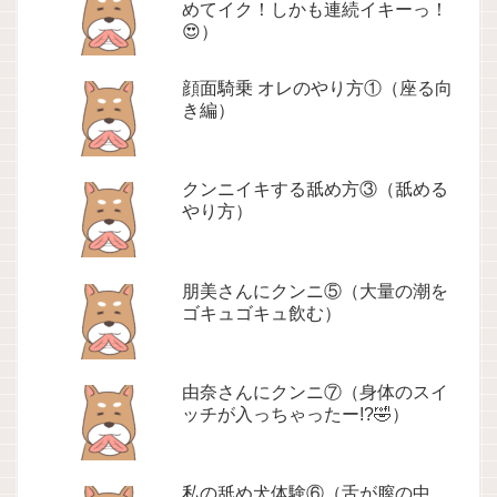
めてイク！しかも連続イキーっ！
😍）
顔面騎乗 オレのやり方①（座る向
き編）
クンニイキする舐め方③（舐める
やり方）
朋美さんにクンニ⑤（大量の潮を
ゴキュゴキュ飲む）
由奈さんにクンニ⑦（身体のスイ
ッチが入っちゃったー!?🤣）
私の舐め犬体験⑥（舌が膣の中