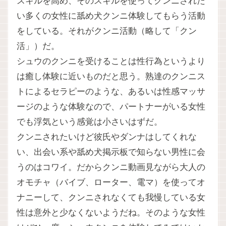
スキルを高め、そのスキルを使ってクンニされた
い多くの女性に舐め犬クンニ体験してもらう活動
をしている。それがクンニ活動（略して「クン
活」）だ。
シュウのクンニを受けることは性行為というより
は癒し体験に近いものだと思う。熟達のクンニス
トによるセラピーのような、あるいは性感マッサ
ージのような体験なので、パートナーがいる女性
でも浮気という感覚は小さいはずだ。
クンニされたいけど彼氏やダンナはしてくれな
い、出会い系や舐め犬掲示板で知らない男性に会
うのはコワイ。だからクンニ動画見ながら大人の
オモチャ（バイブ、ローター、電マ）を使ってオ
ナニーして、クンニされなくても我慢している女
性は意外と少なくないようだね。そのような女性