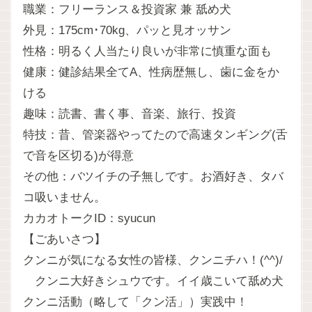
職業：フリーランス＆投資家 兼 舐め犬
外見：175cm･70kg、パッと見オッサン
性格：明るく人当たり良いが非常に慎重な面も
健康：健診結果全てA、性病歴無し、歯に金をか
ける
趣味：読書、書く事、音楽、旅行、投資
特技：昔、管楽器やってたので高速タンギング(舌
で音を区切る)が得意
その他：バツイチの子無しです。お酒好き、タバ
コ吸いません。
カカオトークID：syucun
【ごあいさつ】
クンニが気になる女性の皆様、クンニチハ！(^^)/
クンニ大好きシュウです。イイ歳こいて舐め犬
クンニ活動（略して「クン活」）実践中！