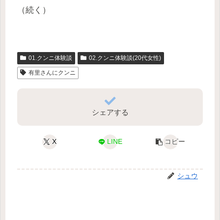
（続く）
01.クンニ体験談
02.クンニ体験談(20代女性)
有里さんにクンニ
シェアする
X
LINE
コピー
シュウ