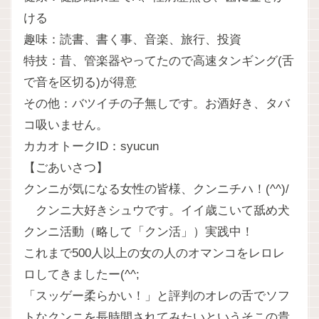
ける
趣味：読書、書く事、音楽、旅行、投資
特技：昔、管楽器やってたので高速タンギング(舌
で音を区切る)が得意
その他：バツイチの子無しです。お酒好き、タバ
コ吸いません。
カカオトークID：syucun
【ごあいさつ】
クンニが気になる女性の皆様、クンニチハ！(^^)/
クンニ大好きシュウです。イイ歳こいて舐め犬
クンニ活動（略して「クン活」）実践中！
これまで500人以上の女の人のオマンコをレロレ
ロしてきましたー(^^;
「スッゲー柔らかい！」と評判のオレの舌でソフ
トなクンニを長時間されてみたいというそこの貴