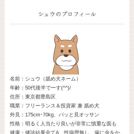
シュウのプロフィール
名前：シュウ（舐め犬ネーム）
年齢：50代後半でーす(^^)/
住所：東京都豊島区
職業：フリーランス＆投資家 兼 舐め犬
外見：175cm･70kg、パッと見オッサン
性格：明るく人当たり良いが非常に慎重な面も
健康：健診結果全てA、性病歴無し、歯に金をか