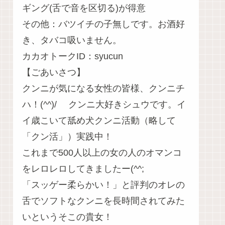
ギング(舌で音を区切る)が得意
その他：バツイチの子無しです。お酒好
き、タバコ吸いません。
カカオトークID：syucun
【ごあいさつ】
クンニが気になる女性の皆様、クンニチ
ハ！(^^)/ クンニ大好きシュウです。イ
イ歳こいて舐め犬クンニ活動（略して
「クン活」）実践中！
これまで500人以上の女の人のオマンコ
をレロレロしてきましたー(^^;
「スッゲー柔らかい！」と評判のオレの
舌でソフトなクンニを長時間されてみた
いというそこの貴女！