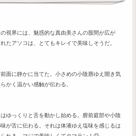
レの視界には、魅惑的な真由美さんの股間が広が
濡れたアソコは、とてもキレイで美味しそうだ。
唇前面に静かに当てた。小さめの小陰唇ゆえ開き気
柔らかく温かい感触が伝わる。
レはゆっくりと舌を動かし始める。膣前庭部や小陰
の味が舌に伝わる。それは体液ゆえ塩味を感じるは