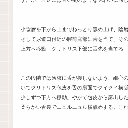
ずだが、オレには甘い蜜のような味わいに感じ
小陰唇を下から上までねっとり舐め上げ、陰
そして尿道口付近の膣前庭部に舌を当て、そ
上方へ移動。クリトリス下部に舌先を当てる
この段階では陰核に舌が接しないよう、細心
いてクリトリス包皮を舌の裏面でクイクイ横
少しずつ下方へ移動。やがて包皮から露出し
柔らかい舌裏でニュルニュル横舐めする。これは