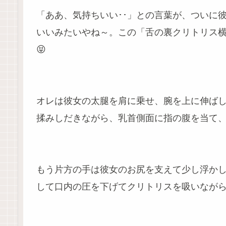
「ああ、気持ちいい･･」との言葉が、ついに
いいみたいやね～。この「舌の裏クリトリス
😝
オレは彼女の太腿を肩に乗せ、腕を上に伸ば
揉みしだきながら、乳首側面に指の腹を当て
もう片方の手は彼女のお尻を支えて少し浮か
して口内の圧を下げてクリトリスを吸いなが