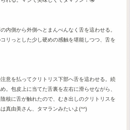
られる。マジで美味しくてタマラン！🤤
唇の内側から外側へとまんべんなく舌を這わせる。
のコリっとした少し硬めの感触を堪能しつつ、舌を
。
の注意を払ってクリトリス下部へ舌を這わせる。続
舐め。包皮上に当てた舌裏を左右に滑らせながら、
た陰核に舌が触れたので、むき出しのクリトリスを
真由美さん、タマランみたいよ(^^)