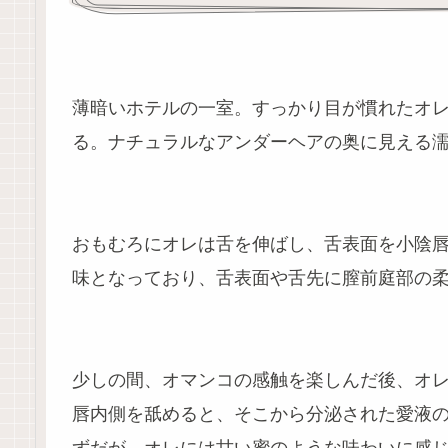
薄暗いホテルの一室。すっかり目が慣れたオ
る。ナチュラルなアンダーヘアの奥に見える
おもむろにオレは舌を伸ばし、舌表面を小陰
味となっており、舌表面や舌先に膣前庭部の
少しの間、オマンコの感触を楽しんだ後、オ
唇内側を舐めると、そこから分泌された愛液