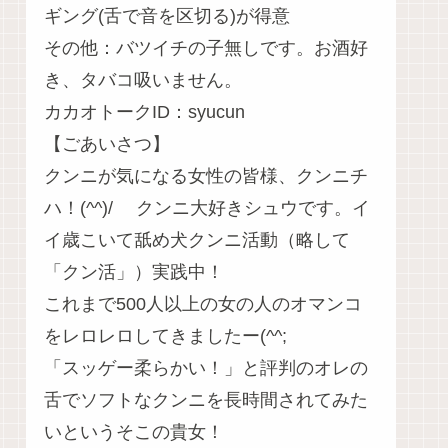
ギング(舌で音を区切る)が得意
その他：バツイチの子無しです。お酒好
き、タバコ吸いません。
カカオトークID：syucun
【ごあいさつ】
クンニが気になる女性の皆様、クンニチ
ハ！(^^)/ クンニ大好きシュウです。イ
イ歳こいて舐め犬クンニ活動（略して
「クン活」）実践中！
これまで500人以上の女の人のオマンコ
をレロレロしてきましたー(^^;
「スッゲー柔らかい！」と評判のオレの
舌でソフトなクンニを長時間されてみた
いというそこの貴女！