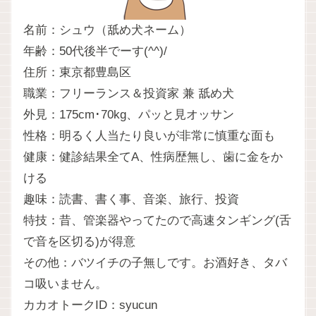
名前：シュウ（舐め犬ネーム）
年齢：50代後半でーす(^^)/
住所：東京都豊島区
職業：フリーランス＆投資家 兼 舐め犬
外見：175cm･70kg、パッと見オッサン
性格：明るく人当たり良いが非常に慎重な面も
健康：健診結果全てA、性病歴無し、歯に金をか
ける
趣味：読書、書く事、音楽、旅行、投資
特技：昔、管楽器やってたので高速タンギング(舌
で音を区切る)が得意
その他：バツイチの子無しです。お酒好き、タバ
コ吸いません。
カカオトークID：syucun