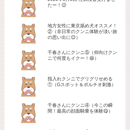
たー！😉
地方女性に東京舐め犬オススメ！
②（非日常のクンニ体験が淡い旅
の思い出に😉）
千春さんにクンニ⑤（仰向けクン
ニで何度もイクー！😆）
指入れクンニでグリグリせめる
①（Gスポット＆ポルチオ刺激）
千春さんにクンニ④（今この瞬
間！最高の顔面騎乗を体験😋）