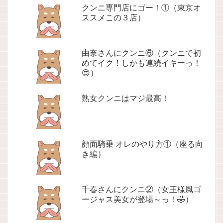
クンニ専門店にゴー！①（東京オ
ススメこの３店）
由奈さんにクンニ⑥（クンニで初
めてイク！しかも連続イキーっ！
😍）
熟女クンニはマジ最高！
顔面騎乗 オレのやり方①（座る向
き編）
千春さんにクンニ②（女王様風ゴ
ージャス美女が登場～っ！🤣）