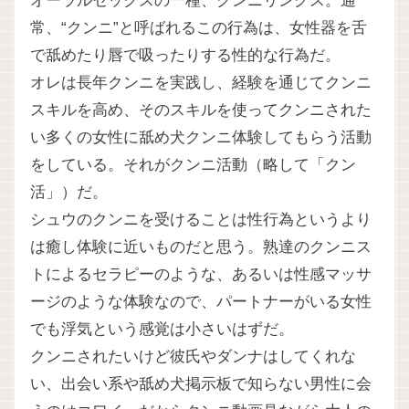
オーラルセックスの一種、クンニリングス。通
常、“クンニ”と呼ばれるこの行為は、女性器を舌
で舐めたり唇で吸ったりする性的な行為だ。
オレは長年クンニを実践し、経験を通じてクンニ
スキルを高め、そのスキルを使ってクンニされた
い多くの女性に舐め犬クンニ体験してもらう活動
をしている。それがクンニ活動（略して「クン
活」）だ。
シュウのクンニを受けることは性行為というより
は癒し体験に近いものだと思う。熟達のクンニス
トによるセラピーのような、あるいは性感マッサ
ージのような体験なので、パートナーがいる女性
でも浮気という感覚は小さいはずだ。
クンニされたいけど彼氏やダンナはしてくれな
い、出会い系や舐め犬掲示板で知らない男性に会