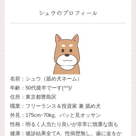
シュウのプロフィール
名前：シュウ（舐め犬ネーム）
年齢：50代後半でーす(^^)/
住所：東京都豊島区
職業：フリーランス＆投資家 兼 舐め犬
外見：175cm･70kg、パッと見オッサン
性格：明るく人当たり良いが非常に慎重な面も
健康：健診結果全てA、性病歴無し、歯に金をか