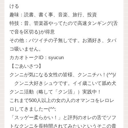
ける
趣味：読書、書く事、音楽、旅行、投資
特技：昔、管楽器やってたので高速タンギング(舌
で音を区切る)が得意
その他：バツイチの子無しです。お酒好き、タバ
コ吸いません。
カカオトークID：syucun
【ごあいさつ】
クンニが気になる女性の皆様、クンニチハ！(^^)/
クンニ大好きシュウです。イイ歳こいて舐め犬
クンニ活動（略して「クン活」）実践中！
これまで500人以上の女の人のオマンコをレロレ
ロしてきましたー(^^;
「スッゲー柔らかい！」と評判のオレの舌でソフ
トなクンニを長時間されてみたいというそこの貴