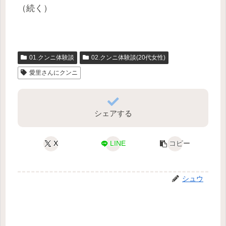
（続く）
01.クンニ体験談
02.クンニ体験談(20代女性)
愛里さんにクンニ
シェアする
X
LINE
コピー
シュウ