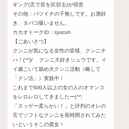
ギング(舌で音を区切る)が得意
その他：バツイチの子無しです。お酒好
き、タバコ吸いません。
カカオトークID：syucun
【ごあいさつ】
クンニが気になる女性の皆様、クンニチ
ハ！(^^)/ クンニ大好きシュウです。イ
イ歳こいて舐め犬クンニ活動（略して
「クン活」）実践中！
これまで500人以上の女の人のオマンコ
をレロレロしてきましたー(^^;
「スッゲー柔らかい！」と評判のオレの
舌でソフトなクンニを長時間されてみた
いというそこの貴女！